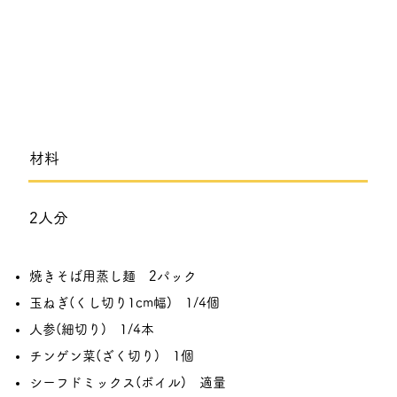
​材料
2人分
焼きそば用蒸し麺 2パック
玉ねぎ(くし切り1cm幅) 1/4個
人参(細切り) 1/4本
チンゲン菜(ざく切り) 1個
シーフドミックス(ボイル) 適量