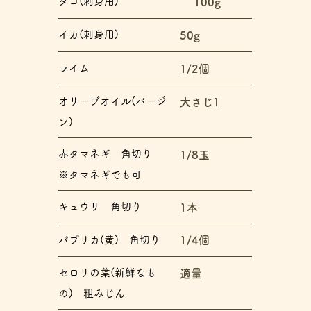
タコ(刺身用)
100g
イカ(刺身用)
50g
ライム
1/2個
オリーブオイル(バージ
大さじ1
ン)
赤タマネギ 角切り
1/8玉
※タマネギでも可
キュウリ 角切り
1本
パプリカ(黄) 角切り
1/4個
セロリの葉(新鮮なも
適量
の) 粗みじん