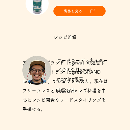
商品を見る
レシピ監修
フードコーディネイター
アウトドアブランド「ogawa」の運営す
／合同会社good
るカフェレストラン「ogawa GRAND
morning代表
lodge CAFE」でシェフを務めた。現在は
フリーランスとして、キャンプ料理を中
南雲智幸
心にレシピ開発やフードスタイリングを
手掛ける。