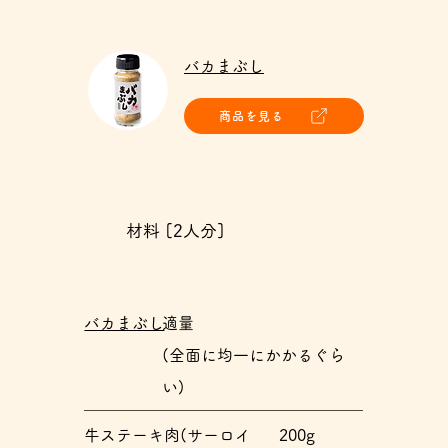
​バカまぶし
商品を見る
材料 [2人分]
バカまぶし
適量
(全面に均一にかかるぐら
い)
牛ステーキ肉(サーロイ
200g